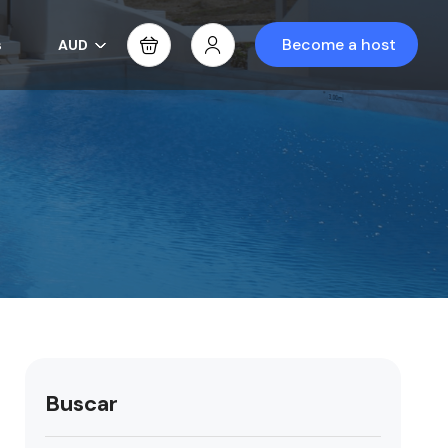
s
Become a host
AUD
Buscar