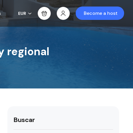
s
Become a host
EUR
y regional
Buscar