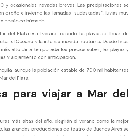
ºC y ocasionales nevadas breves. Las precipitaciones se
en otoño e invierno las llamadas “sudestadas”, lluvias muy
aire oceánico húmedo.
ar del Plata
es el verano, cuando las playas se llenan de
frutar el Océano y la intensa movida nocturna. Desde fines
o más alto de la temporada: los precios suben, las playas y
jes y alojamiento con anticipación.
anquila, aunque la población estable de 700 mil habitantes
ar del Plata.
a para viajar a Mar del
uras más altas del año, elegirán el verano como la mejor
zo, las grandes producciones de teatro de Buenos Aires se