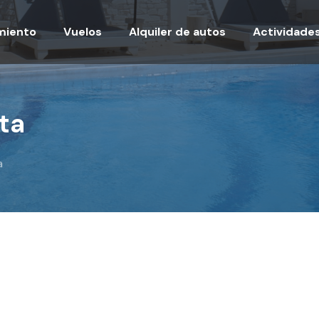
miento
Vuelos
Alquiler de autos
Actividade
ata
a