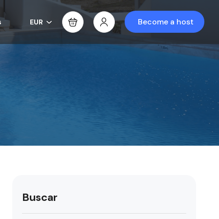
s
Become a host
EUR
Buscar