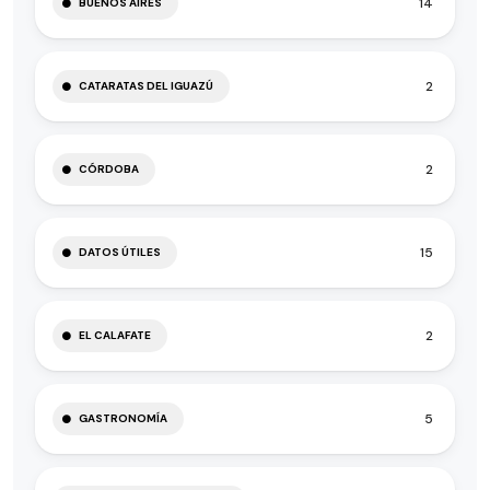
14
BUENOS AIRES
2
CATARATAS DEL IGUAZÚ
2
CÓRDOBA
15
DATOS ÚTILES
2
EL CALAFATE
5
GASTRONOMÍA