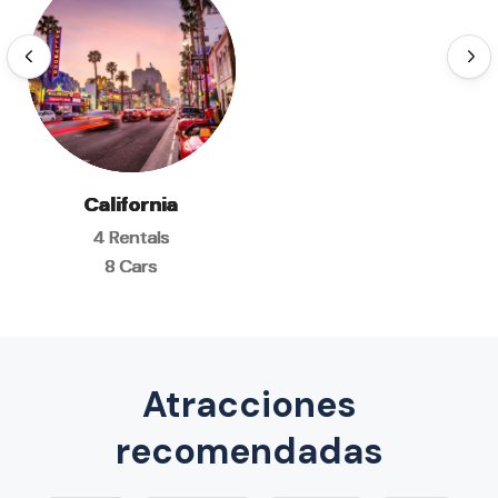
California
California
California
4 Rentals
4 Rentals
4 Rentals
8 Cars
8 Cars
8 Cars
Atracciones
recomendadas